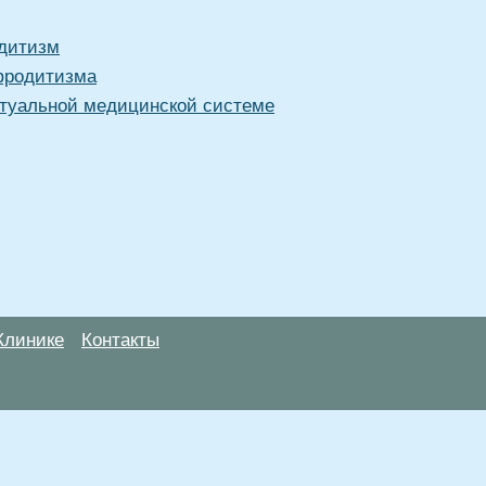
одитизм
фродитизма
туальной медицинской системе
Клинике
Контакты
анице, носят информационный характер и не являются публичной
х рекомендаций. ООО «ТН-Клиника» не несёт ответственности за в