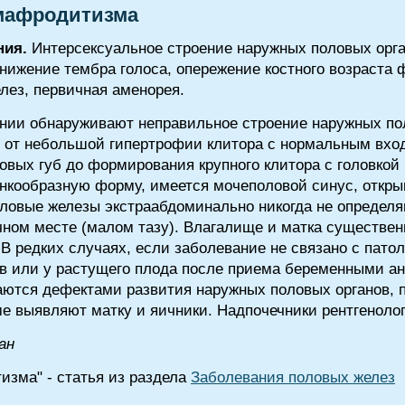
мафродитизма
ния.
Интерсексуальное строение наружных половых орга
снижение тембра голоса, опережение костного возраста 
елез, первичная аменорея.
нии обнаруживают неправильное строение наружных пол
: от небольшой гипертрофии клитора с нормальным вхо
вых губ до формирования крупного клитора с головкой
кообразную форму, имеется мочеполовой синус, откры
ловые железы экстраабдоминально никогда не определяю
ном месте (малом тазу). Влагалище и матка существен
 В редких случаях, если заболевание не связано с пато
 или у растущего плода после приема беременными ан
аются дефектами развития наружных половых органов, 
ме выявляют матку и яичники. Надпочечники рентгеноло
ан
зма" - статья из раздела
Заболевания половых желез