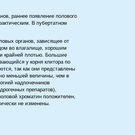
нов, раннее появление полового
фактическим. В пубертатном
овых органов, зависящее от
дом во влагалище, хорошим
 и крайней плотью. Большие
вающийся у корня клитора по
тся, так как они представлены
но меньшей величины, чем в
логией надпочечников
дрогенных препаратов),
половой хроматин положителен,
гически не изменены.