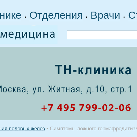
нике
Отделения
Врачи
С
•
•
•
ния половых желез
•
Симптомы ложного гермафродитиз