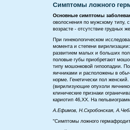
Симптомы ложного гер
Основные симптомы заболева
оволоснения по мужскому типу, 
возрасте - отсутствие грудных ж
При гинекологическом исследова
момента и степени вирилизации
развитием малых и больших поло
половые губы приобретают мошон
типу мошонковой гипоопадии. По
яичниками и расположены в обыч
норме. Генетически пол женский.
(вирилизующие опухоли яичников
клинические признаки ограничив
кариотип 46,ХХ. На пельвиограм
А.Ефимов, Н.Скробонская, A.Чеб
"Симптомы ложного гермафродити