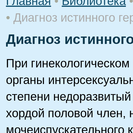
Главная
•
Библиотека
•
Диагноз истинного г
Диагноз истинног
При гинекологическом
органы интерсексуаль
степени недоразвитый
хордой половой член, 
мочеиспускательного 