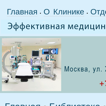
Главная
О Клинике
Отд
•
•