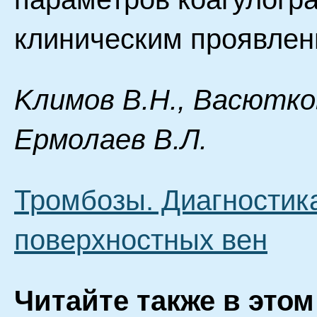
клиническим проявлен
Kлимoв B.H., Bacюткoв
Epмoлaeв B.Л.
Тромбозы. Диагностик
поверхностных вен
Читайте также в этом