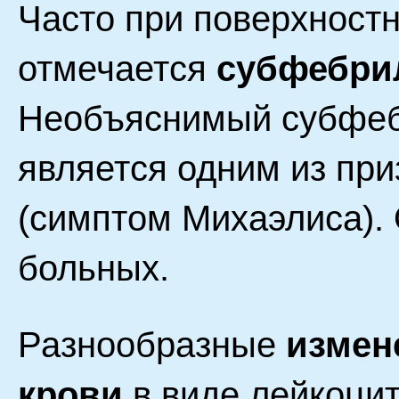
Часто при поверхност
отмечается
субфебри
Необъяснимый субфебр
является одним из пр
(симптом Михаэлиса).
больных.
Разнообразные
измен
крови
в виде лейкоцит