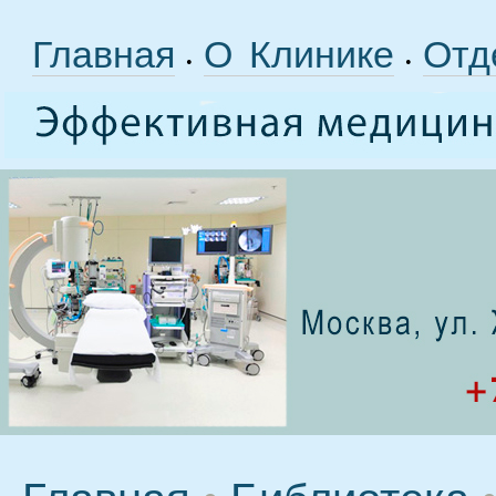
Главная
О Клинике
Отд
•
•