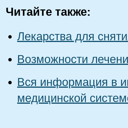
Читайте также:
Лекарства для сняти
Возможности лечени
Вся информация в и
медицинской систем