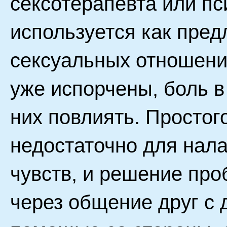
сексотерапевта или пс
используется как пред
сексуальных отношени
уже испорчены, боль в
них повлиять. Простог
недостаточно для нал
чувств, и решение пр
через общение друг с 