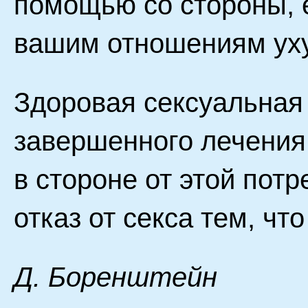
помощью со стороны, е
вашим отношениям ух
Здоровая сексуальная 
завершенного лечения
в стороне от этой пот
отказ от секса тем, что
Д. Бopeнштeйн