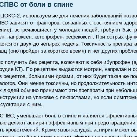
СПВС от боли в спине
ЦОКС-2, используемые для лечения заболеваний позво
ВС зависят от факторов, связанных с состоянием здор
ение), встречающиеся у молодых людей, требуют быс
ен, напроксен, кетопрофен, рефекоксит. При острых фу
тся от двух до четырех недель. Токсичность препарата
ц (оно пройдет за короткое время) и нет других пробле
 получить без рецепта, включают в себя ибупрофен (ад
орудие КТ). По рецептам выдаются мотрин, напрелан и 
 рецептов, большими дозами, от них будет такая же по
налогов. Они менее токсичны, но продолжительность ин
х людей обычно принимают эти препараты при небольшо
инструкции на упаковке с лекарствами, но если симптомы
нсультации с ним.
СПВС, уменьшает боль в спине и является эффективны
орые делают аспирин эффективным при предотвращении 
ь кровотечений. Кроме язвы желудка, аспирин может вы
инимать его большими дозами. Никогда не превышайте 