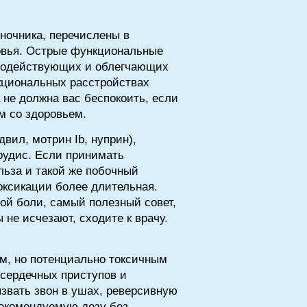
ночника, перечислены в
овья. Острые функциональные
тродействующих и облегчающих
нкциональных расстройствах
 не должна вас беспокоить, если
м со здоровьем.
вил, мотрин Ib, нуприн),
орудис. Если принимать
льза и такой же побочный
токсикации более длительная.
й боли, самый полезный совет,
 не исчезают, сходите к врачу.
м, но потенциально токсичным
сердечных приступов и
звать звон в ушах, реверсивную
рекомендуемую дозу без