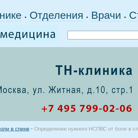
нике
Отделения
Врачи
С
•
•
•
оли в спине
•
Определение нужного НСПВС от боли в с