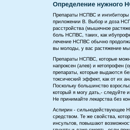
Определение нужного Н
Препараты НСПВС и ингибиторы 
приложении В. Выбор и доза НСП
расстройства (мышечное растяж
боль НСПВС, таких, как ибупроф
лечение НСПВС обычно продолжае
вы молоды, у вас растяжение мыш
Препараты НСПВС, которые можно
напроксен (алев) и кетопрофен (
препараты, которые выдаются без
токсический эффект, как от их а
Поскольку большинство взрослы
который я могу дать,- следуйте 
Не принимайте лекарства без ко
Аспирин - сильнодействующее Н
средством. Те же свойства, кот
инсультов, повышают возможност
глухоту и даже смерть, если пр