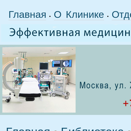
Главная
О Клинике
Отд
•
•