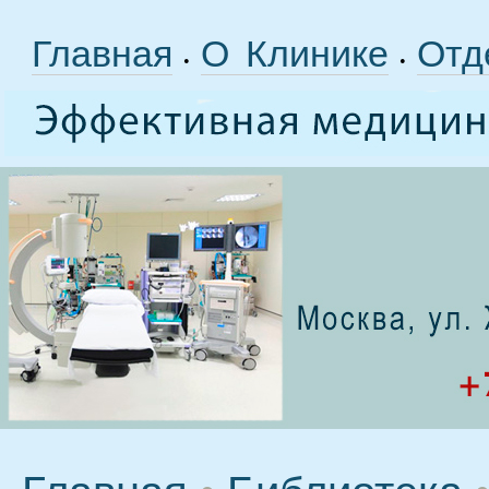
Главная
О Клинике
Отд
•
•