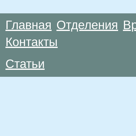
Главная
Отделения
В
Контакты
Статьи
Материалы, размещенные на данной странице
публичной офертой. Посетители сайта не дол
рекомендаций. ООО «ТН-Клиника» не несёт о
возникшие в результате использования инфо