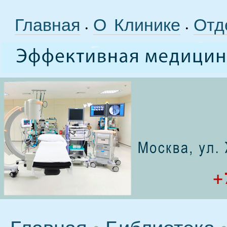
Главная
О Клинике
Отд
•
•