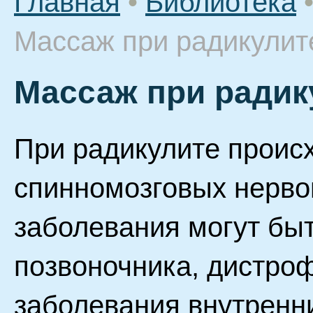
Главная
•
Библиотека
Массаж при радикулит
Массаж при радик
При радикулите проис
спинномозговых нерво
заболевания могут бы
позвоночника, дистро
заболевания внутренн