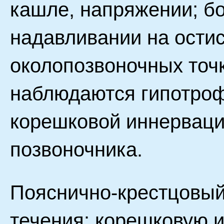
кашле, напряжении; б
надавливании на остис
околопозвоночных точк
наблюдаются гипотро
корешковой иннерваци
позвоночника.
Пояснично-крестцовый
течения: корешковую 