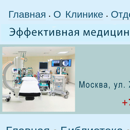
Главная
О Клинике
Отд
•
•