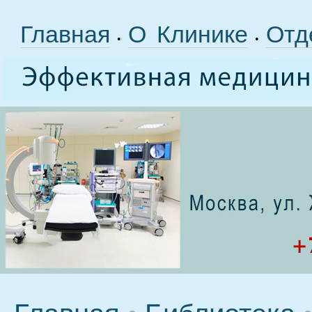
Главная
О Клинике
Отд
•
•