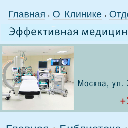
Главная
О Клинике
Отд
•
•