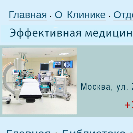
Главная
О Клинике
Отд
•
•