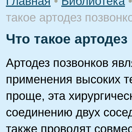
Главная
•
Библиотека
такое артодез позвонк
Что такое артодез
Артодез позвонков явл
применения высоких т
проще, эта хирургичес
соединению двух сосед
также проводят совмес