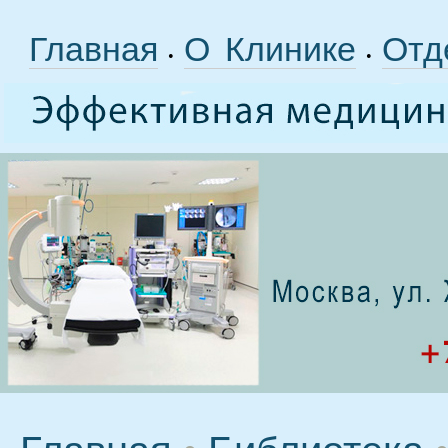
Главная
О Клинике
Отд
•
•