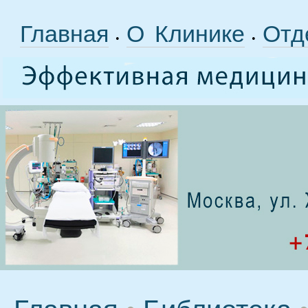
Главная
О Клинике
Отд
•
•