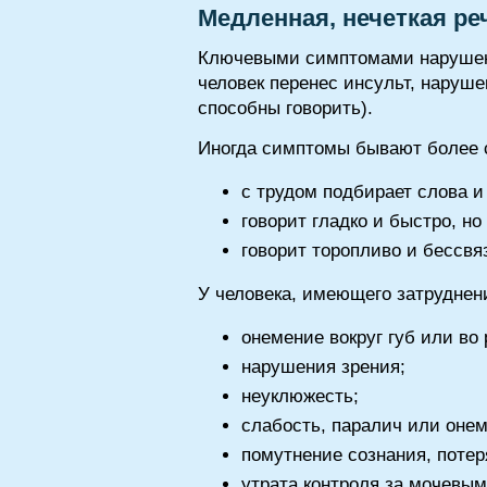
Медленная, нечеткая ре
Ключевыми симптомами нарушения
человек перенес инсульт, наруш
способны говорить).
Иногда симптомы бывают более с
с трудом подбирает слова и
говорит гладко и быстро, н
говорит торопливо и бессвя
У человека, имеющего затруднен
онемение вокруг губ или во 
нарушения зрения;
неуклюжесть;
слабость, паралич или онем
помутнение сознания, потер
утрата контроля за мочевым