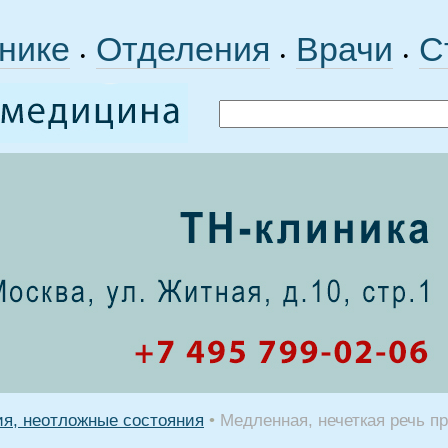
нике
Отделения
Врачи
С
•
•
•
ия, неотложные состояния
•
Медленная, нечеткая речь п