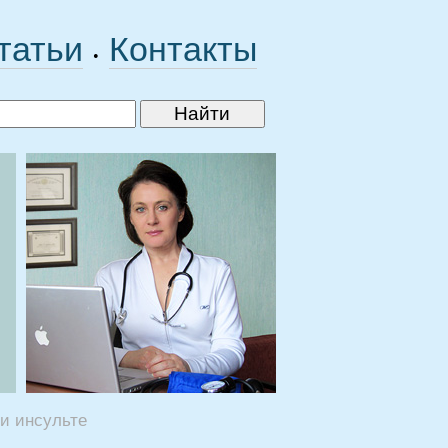
татьи
Контакты
•
ри инсульте