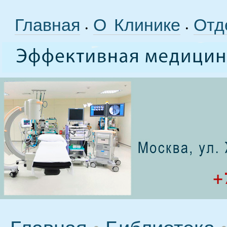
Главная
О Клинике
Отд
•
•