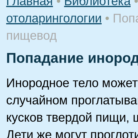
Главная
•
Библиотека
отоларингологии
•
Поп
пищевод
Попадание инород
Инородное тело может
случайном проглатыва
кусков твердой пищи, ш
Дети же могут проглот