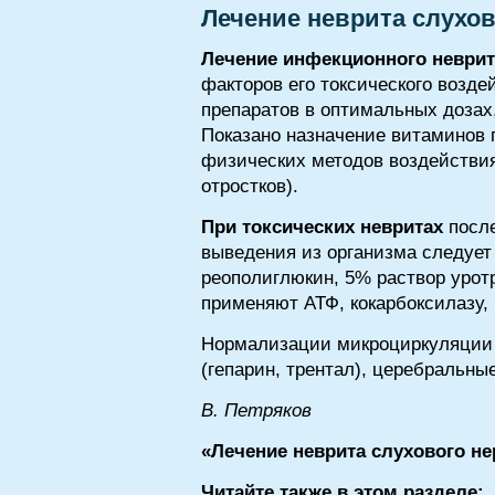
Лечение неврита слухов
Лечение инфекционного неврит
факторов его токсического возд
препаратов в оптимальных дозах,
Показано назначение витаминов 
физических методов воздействия
отростков).
При токсических невритах
после
выведения из организма следует
реополиглюкин, 5% раствор урот
применяют АТФ, кокарбоксилазу, 
Нормализации микроциркуляции в
(гепарин, трентал), церебральные
В. Петряков
«Лечение неврита слухового не
Читайте также в этом разделе: