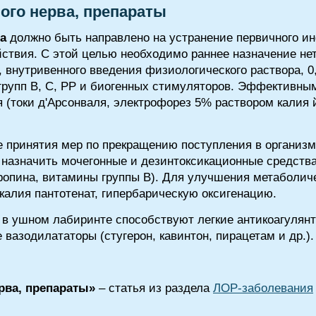
ого нерва, препараты
а
должно быть направлено на устранение первичного и
ействия. С этой целью необходимо раннее назначение н
 внутривенного введения физиологического раствора, 0
групп В, С, РР и биогенных стимуляторов. Эффективны
 (токи д'Арсонваля, электрофорез 5% раствором калия
 принятия мер по прекращению поступления в организм
 назначить мочегонные и дезинтоксикационные средства
ропина, витамины группы В). Для улучшения метаболиче
калия пантотенат, гипербарическую оксигенацию.
 ушном лабиринте способствуют легкие антикоагулянт
 вазодилататоры (стугерон, кавинтон, пирацетам и др.).
рва, препараты»
– статья из раздела
ЛОР-заболевания