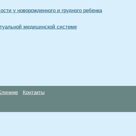
ости у новорожденного и грудного ребенка
туальной медицинской системе
Клинике
Контакты
анице, носят информационный характер и не являются публичной
х рекомендаций. ООО «ТН-Клиника» не несёт ответственности за в