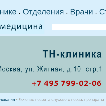
нике
Отделения
Врачи
С
•
•
•
левания
•
Лечение неврита слухового нерва, препараты