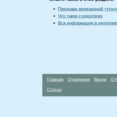
Признаки врожденной тугоух
Что такое сурдология
Вся информация в интеллек
Главная
Отделения
Врачи
О 
Статьи
Материалы, размещенные на данной стр
использовать их в качестве медицински