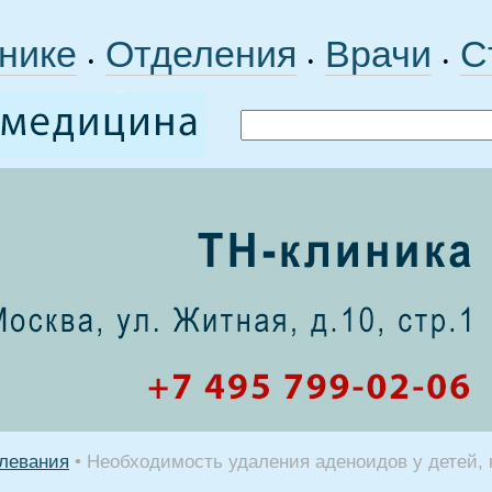
нике
Отделения
Врачи
С
•
•
•
левания
•
Необходимость удаления аденоидов у детей, 