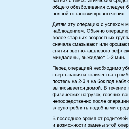
ватник с гемостатическим средс
общего обезболивания следует б
полной остановки кровотечения.
Детям эту операцию с успехом 
наблюдением. Обычно операцию р
более старших возрастных групп
сначала смазывают или орошают 
снятия рвотно-кашлевого рефлекса
миндалины, выжидают 1-2 мин.
Перед операцией необходимо убе
свертывания и количества тромб
постель на 2-3 ч на бок под на
выписывается домой. В течение
физических нагрузок, горячих 
непосредственно после операции
злоупотреблять подобными средс
В последнее время от родителей
и возможности замены этой опер