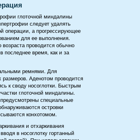
ерация
трофии глоточной миндалины
гипертрофии следует удалять
той операции, а прогрессирующее
нованием для ее выполнения.
о возраста проводится обычно
 последнее время, как и за
иальными ремнями. Для
х размеров. Аденотом проводится
ясь к своду носоглотки. Быстрым
участки глоточной миндалины.
ь предусмотрены специальные
 обнаруживаются островки
усываются конхотомом.
аркивания и отхаркивания
вводя в носоглотку гортанный