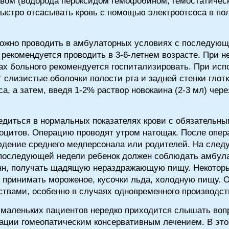
твом (водорода пероксидом гемофобином, гемостатичес
ыстро отсасывать кровь с помощью электроотсоса в пол
можно проводить в амбулаторных условиях с последу
екомендуется проводить в 3-6-летнем возрасте. При 
ах больного рекомендуется госпитализировать. При ис
слизистые оболочки полости рта и задней стенки глот
, а затем, введя 1-2% раствор новокаина (2-3 мл) через
диться в нормальных показателях крови с обязательн
оцитов. Операцию проводят утром натощак. После опер
блюдение среднего медперсонала или родителей. На сле
 последующей недели ребенок должен соблюдать амбул
ванн, получать щадящую нераздражающую пищу. Некотор
 принимать мороженое, кусочки льда, холодную пищу. О
твами, особенно в случаях одновременного производст
 маленьких пациентов нередко приходится слышать воп
ации гомеопатическим консервативным лечением. В это