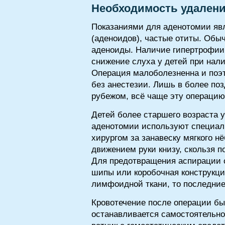
Необходимость удаления
Показаниями для аденотомии яв
(аденоидов), частые отиты. Обыч
аденоиды. Наличие гипертрофии I
снижение слуха у детей при нал
Операция малоболезненна и поэт
без анестезии. Лишь в более поз
рубежом, всё чаще эту операци
Детей более старшего возраста
аденотомии используют специаль
хирургом за занавеску мягкого н
движением руки книзу, скользя 
Для предотвращения аспирации с
шипы или коробочная конструкци
лимфоидной ткани, то последни
Кровотечение после операции бы
останавливается самостоятельно.