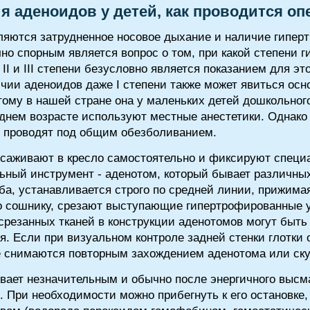
 аденоидов у детей, как проводится оп
ляются затрудненное носовое дыхание и наличие гипер
но спорным является вопрос о том, при какой степени 
I и III степени безусловно является показанием для э
ичии аденоидов даже I степени также может явиться ос
ому в нашей стране она у маленьких детей дошкольног
днем возрасте используют местные анестетики. Однако в
ю проводят под общим обезболиванием.
 усаживают в кресло самостоятельно и фиксируют спец
ный инструмент - аденотом, который бывает различны
ёба, устанавливается строго по средней линии, прижима
по сошнику, срезают выступающие гипертрофированные 
резанных тканей в конструкции аденотомов могут быт
я. Если при визуальном контроле задней стенки глотки
е снимаются повторным захождением аденотома или ск
вает незначительным и обычно после энергичного высм
 При необходимости можно прибегнуть к его остановке, 