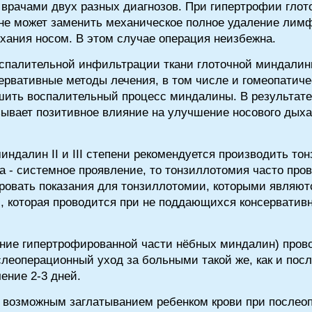
врачами двух разных диагнозов. При гипертрофии глот
 не может заменить механическое полное удаление лим
хания носом. В этом случае операция неизбежна.
 воспалительной инфильтрации ткани глоточной миндали
ервативные методы лечения, в том числе и гомеопатичес
шить воспалительный процесс миндалины. В результат
зывает позитивное влияние на улучшение носового дых
индалин II и III степени рекомендуется производить то
 - системное проявление, то тонзиллотомия часто про
овать показания для тонзиллотомии, которыми являют
, которая проводится при не поддающихся консервати
ение гипертрофированной части нёбных миндалин) пров
слеоперационный уход за больными такой же, как и посл
ение 2-3 дней.
а возможным заглатыванием ребенком крови при послео