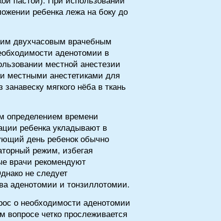
кой пастой). При использовании
ожении ребенка лежа на боку до
ющим двухчасовым врачебным
необходимости аденотомии в
пользовании местной анестезии
ки местными анестетиками для
 занавеску мягкого нёба в ткань
ым определением времени
ации ребенка укладывают в
дующий день ребенок обычно
аторный режим, избегая
ые врачи рекомендуют
днако не следует
ва аденотомии и тонзиллотомии.
рос о необходимости аденотомии
м вопросе четко прослеживается