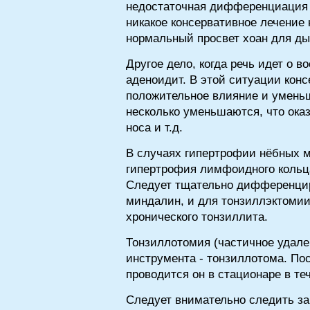
недостаточная дифференциация 
никакое консервативное лечение
нормальный просвет хоан для ды
Другое дело, когда речь идет о
аденоидит. В этой ситуации конс
положительное влияние и умень
несколько уменьшаются, что ока
носа и т.д.
В случаях гипертрофии нёбных м
гипертрофия лимфоидного кольца
Следует тщательно дифференцир
миндалин, и для тонзиллэктомии
хронического тонзиллита.
Тонзиллотомия (частичное удал
инструмента - тонзиллотома. По
проводится он в стационаре в теч
Следует внимательно следить з