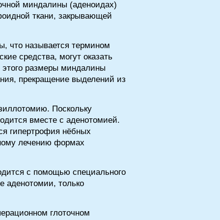
очной миндалины (аденоидах)
фоидной ткани, закрывающей
ны, что называется термином
кие средства, могут оказать
е этого размеры миндалины
ания, прекращение выделений из
нзиллотомию. Поскольку
водится вместе с аденотомией.
ся гипертрофия нёбных
вному лечению формах
одится с помощью специального
е аденотомии, только
перационном глоточном