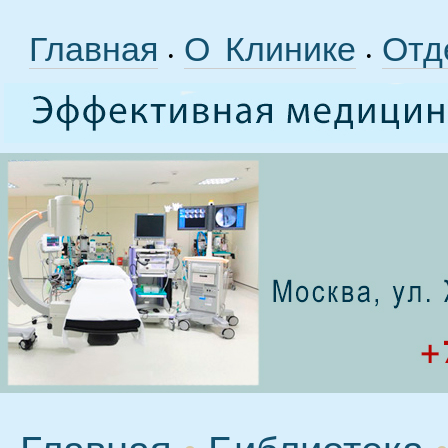
Главная
О Клинике
Отд
•
•