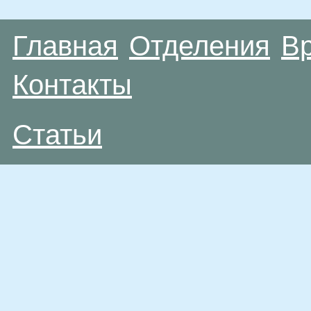
Главная
Отделения
В
Контакты
Статьи
Материалы, размещенные на данной странице
публичной офертой. Посетители сайта не дол
рекомендаций. ООО «ТН-Клиника» не несёт о
возникшие в результате использования инфо
ЕСТЬ ПРОТИВОПОКАЗАН