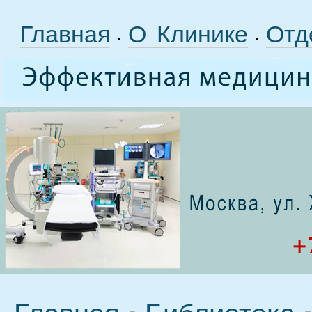
Главная
О Клинике
Отд
•
•