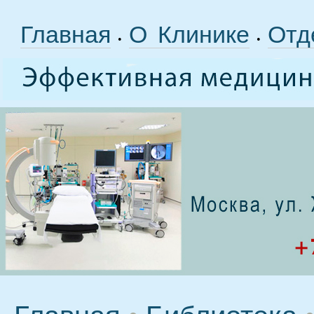
Главная
О Клинике
Отд
•
•