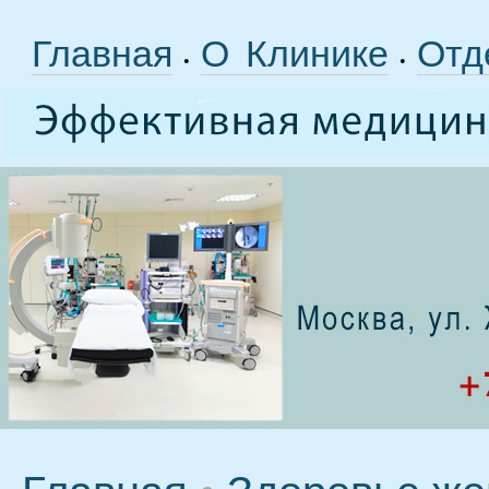
Главная
О Клинике
Отд
•
•