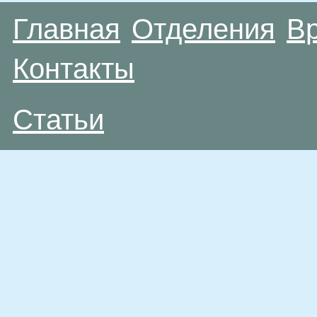
Главная
Отделения
В
Контакты
Статьи
Материалы, размещенные на данной странице
публичной офертой. Посетители сайта не дол
рекомендаций. ООО «ТН-Клиника» не несёт о
возникшие в результате использования инфо
ЕСТЬ ПРОТИВОПОКАЗАН