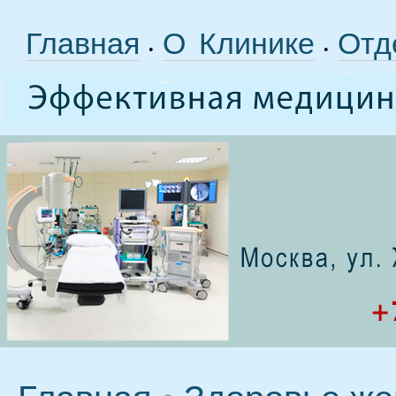
Главная
О Клинике
Отд
•
•