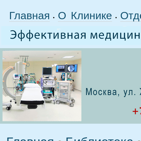
Главная
О Клинике
Отд
•
•