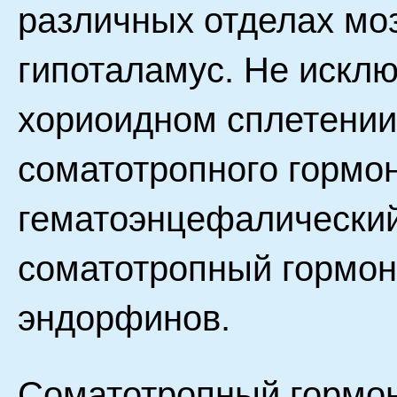
различных отделах моз
гипоталамус. Не исклю
хориоидном сплетении
соматотропного гормо
гематоэнцефалический
соматотропный гормон
эндорфинов.
Соматотропный гормо