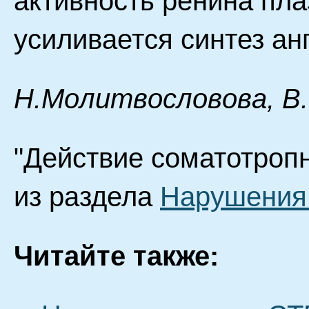
активность ренина пла
усиливается синтез ан
H.Moлитвocлoвoвa, B
"Действие соматотропн
из раздела
Нарушения
Читайте также: