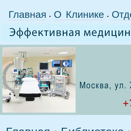
Главная
О Клинике
Отд
•
•