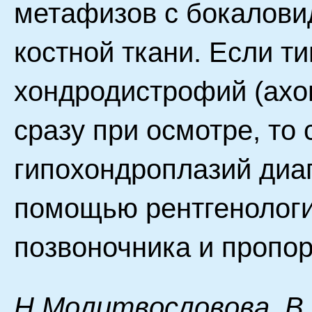
метафизов с бокалови
костной ткани. Если 
хондродистрофий (ахо
сразу при осмотре, то
гипохондроплазий диаг
помощью рентгенологи
позвоночника и пропор
H.Moлитвocлoвoвa, B