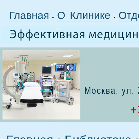
Главная
О Клинике
Отд
•
•