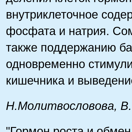
внутриклеточное содер
фосфата и натрия. Со
также поддержанию ба
одновременно стимули
кишечника и выведение
H.Moлитвocлoвoвa, B
"Гормон роста и обмен