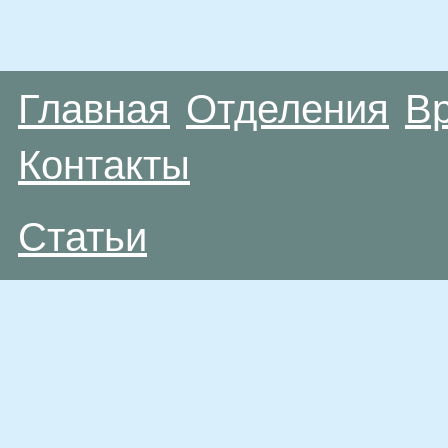
Главная
Отделения
В
Контакты
Статьи
Материалы, размещенные на данной странице
публичной офертой. Посетители сайта не дол
рекомендаций. ООО «ТН-Клиника» не несёт о
возникшие в результате использования инфо