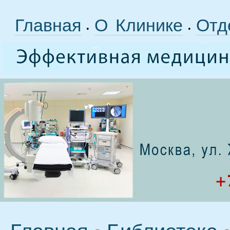
Главная
О Клинике
Отд
•
•