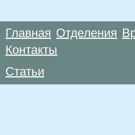
Главная
Отделения
В
Контакты
Статьи
Материалы, размещенные на данной странице
публичной офертой. Посетители сайта не дол
рекомендаций. ООО «ТН-Клиника» не несёт о
возникшие в результате использования инфо