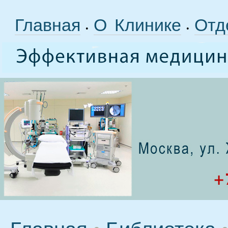
Главная
О Клинике
Отд
•
•