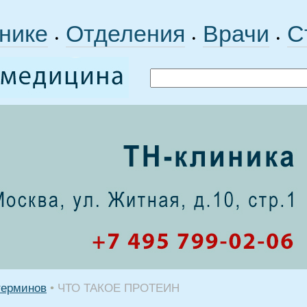
нике
Отделения
Врачи
С
•
•
•
терминов
•
ЧТО ТАКОЕ ПРОТЕИН