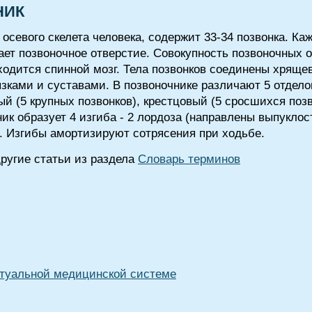
НИК
евого скелета человека, содержит 33-34 позвонка. Каж
вает позвоночное отверстие. Совокупность позвоночных
аходится спинной мозг. Тела позвонков соединены хря
ками и суставами. В позвоночнике различают 5 отделов
ый (5 крупных позвонков), крестцовый (5 сросшихся позв
ик образует 4 изгиба - 2 лордоза (направлены выпуклос
. Изгибы амортизируют сотрясения при ходьбе.
угие статьи из раздела
Словарь терминов
туальной медицинской системе