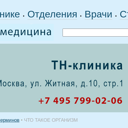
нике
Отделения
Врачи
С
•
•
•
терминов
•
ЧТО ТАКОЕ ОРГАНИЗМ