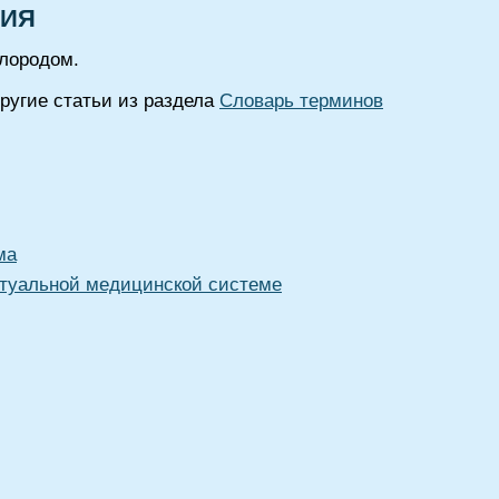
ЦИЯ
лородом.
угие статьи из раздела
Словарь терминов
ма
туальной медицинской системе