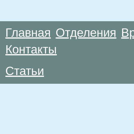
Главная
Отделения
В
Контакты
Статьи
Материалы, размещенные на данной странице
публичной офертой. Посетители сайта не дол
рекомендаций. ООО «ТН-Клиника» не несёт о
возникшие в результате использования инфо