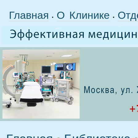
Главная
О Клинике
Отд
•
•