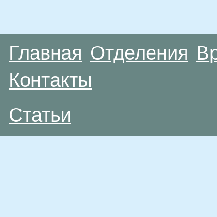
Главная
Отделения
В
Контакты
Статьи
Материалы, размещенные на данной странице
публичной офертой. Посетители сайта не дол
рекомендаций. ООО «ТН-Клиника» не несёт о
возникшие в результате использования инфо