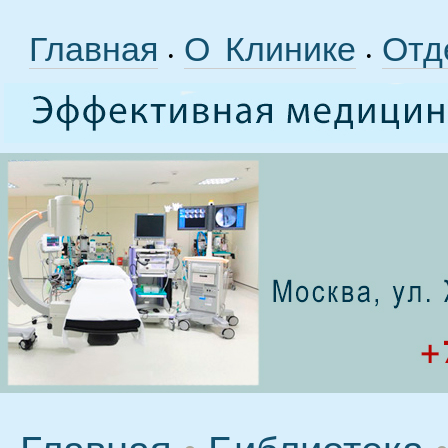
Главная
О Клинике
Отд
•
•