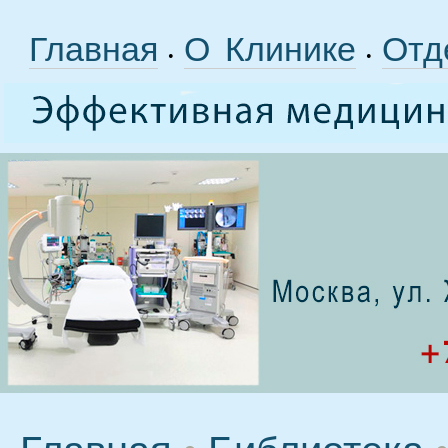
Главная
О Клинике
Отд
•
•