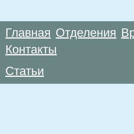
Главная
Отделения
В
Контакты
Статьи
Материалы, размещенные на данной странице
публичной офертой. Посетители сайта не дол
рекомендаций. ООО «ТН-Клиника» не несёт о
возникшие в результате использования инфо