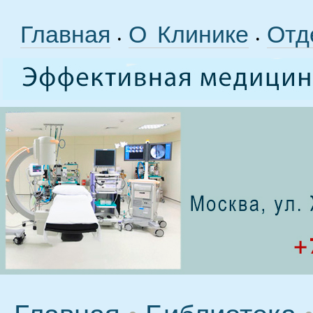
Главная
О Клинике
Отд
•
•