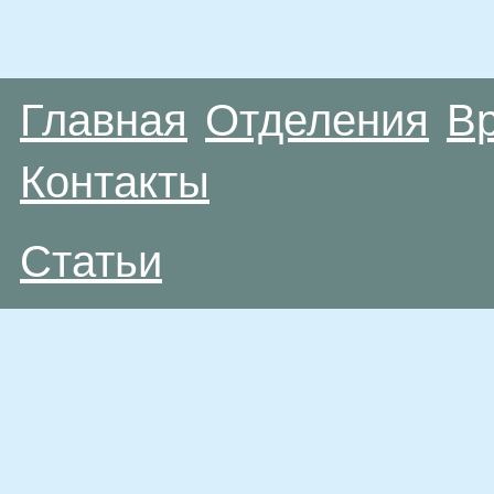
Главная
Отделения
В
Контакты
Статьи
Материалы, размещенные на данной странице
публичной офертой. Посетители сайта не дол
рекомендаций. ООО «ТН-Клиника» не несёт о
возникшие в результате использования инфо