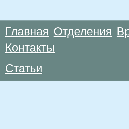
Главная
Отделения
В
Контакты
Статьи
Материалы, размещенные на данной странице
публичной офертой. Посетители сайта не дол
рекомендаций. ООО «ТН-Клиника» не несёт о
возникшие в результате использования инфо