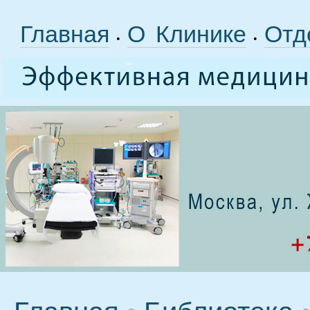
Главная
О Клинике
Отд
•
•