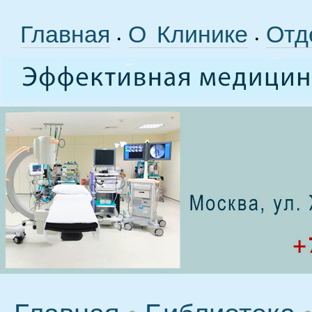
Главная
О Клинике
Отд
•
•