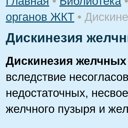
Главная
•
Библиотека
органов ЖКТ
•
Дискине
Дискинезия желчн
Дискинезия желчных
вследствие несогласо
недостаточных, несво
желчного пузыря и же