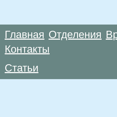
Главная
Отделения
В
Контакты
Статьи
Материалы, размещенные на данной странице
публичной офертой. Посетители сайта не дол
рекомендаций. ООО «ТН-Клиника» не несёт о
возникшие в результате использования инфо