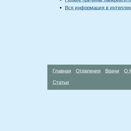
Вся информация в интеллек
Главная
Отделения
Врачи
О 
Статьи
Материалы, размещенные на данной стр
использовать их в качестве медицински
возникшие в результате использования
ЕСТЬ ПРОТИВО