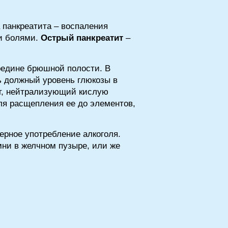
 панкреатита – воспаления
ми болями.
Острый панкреатит
–
редине брюшной полости. В
ь должный уровень глюкозы в
ат, нейтрализующий кислую
я расщепления ее до элементов,
ерное употребление алкоголя.
мни в желчном пузыре, или же