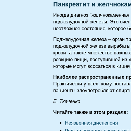
Панкреатит и желчнока
Иногда диагноз "желчнокаменная 
поджелудочной железы. Это очен
неотложное состояние, которое б
Поджелудочная железа – орган т
поджелудочной железе вырабатыв
крови, а также множество важны
реакцию пищи, поступившей из 
которые могут всосаться в кишеч
Наиболее распространенные п
Практически у всех, кому постав
пациенты злоупотребляют спирт
E. Tкaчeнкo
Читайте также в этом разделе:
Неязвенная диспепсия
Редкие причины панкреатит