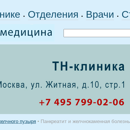
нике
Отделения
Врачи
С
•
•
•
желчного пузыря
•
Панкреатит и желчнокаменная болезнь