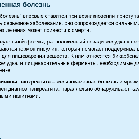
менная болезнь
болезнь" впервые ставится при возникновении приступа
ь серьезное заболевание, оно сопровождается сильны
ез лечения может привести к смерти.
реугольной формы, расположенный позади желудка в се
аются гормон инсулин, который помогает поддерживат
х для пищеварения веществ. К ним относятся бикарбон
желудка, и пищеварительные ферменты, необходимые дл
нике.
ричины панкреатита
– желчнокаменная болезнь и чрезм
лен диагноз панкреатита, параллельно обнаруживают ка
ными напитками.
а