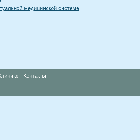
туальной медицинской системе
Клинике
Контакты
анице, носят информационный характер и не являются публичной
х рекомендаций. ООО «ТН-Клиника» не несёт ответственности за в
 информации, размещенной на данной странице.
ПОКАЗАНИЯ, ПОСОВЕТУЙ