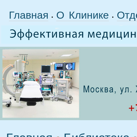
Главная
О Клинике
Отд
•
•