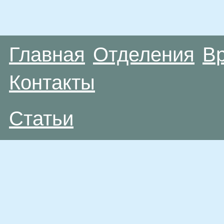
Главная
Отделения
В
Контакты
Статьи
Материалы, размещенные на данной странице
публичной офертой. Посетители сайта не дол
рекомендаций. ООО «ТН-Клиника» не несёт о
возникшие в результате использования инфо