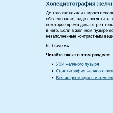
Холецистография желчн
До того как начали широко испол
обследование, надо проглотить н
некоторое время делают рентген
в него. Если в желчном пузыре ес
незаполненные контрастным вещ
E. Tкaчeнкo
Читайте также в этом разделе:
УЗИ желчного пузыря
Сцинтиграфия желчного пуз
Вся информация в интеллек