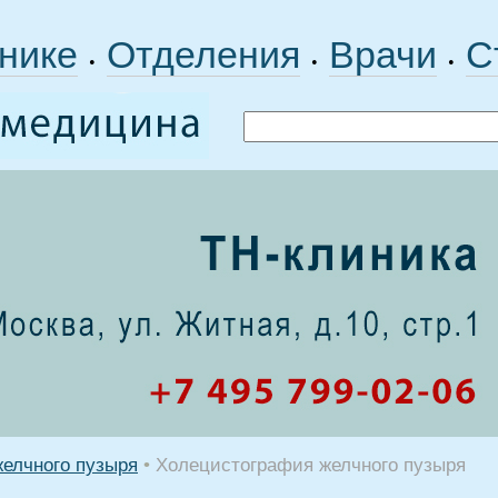
нике
Отделения
Врачи
С
•
•
•
желчного пузыря
•
Холецистография желчного пузыря