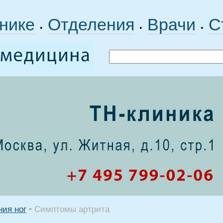
нике
Отделения
Врачи
С
•
•
•
ния ног
•
Симптомы артрита