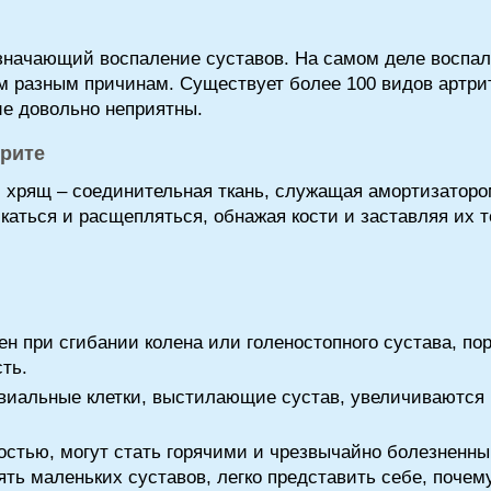
значающий воспаление суставов. На самом деле воспал
м разным причинам. Существует более 100 видов артрит
ие довольно неприятны.
трите
, хрящ – соединительная ткань, служащая амортизаторо
каться и расщепляться, обнажая кости и заставляя их те
ен при сгибании колена или голеностопного сустава, по
сть.
овиальные клетки, выстилающие сустав, увеличиваются 
стью, могут стать горячими и чрезвычайно болезненны
ять маленьких суставов, легко представить себе, почем