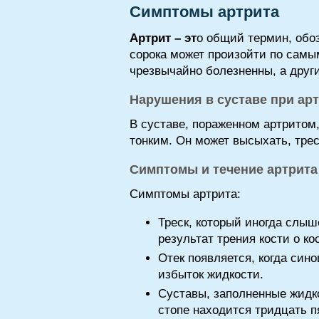
Симптомы артрита
Артрит – эт
о общий термин, обо
сорока может произойти по самы
чрезвычайно болезненны, а друг
Нарушения в суставе при ар
В суставе, пораженном артритом
тонким. Он может высыхать, трес
Симптомы и течение артрита
Симптомы артрита:
Треск, который иногда слыш
результат трения кости о ко
Отек появляется, когда син
избыток жидкости.
Суставы, заполненные жидко
стопе находится тридцать п