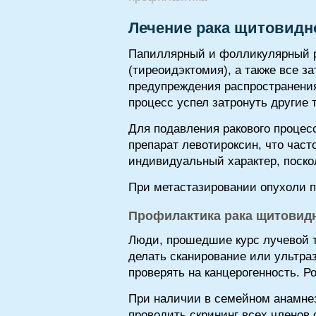
Лечение рака щитовидн
Папиллярный и фолликулярный ра
(тиреоидэктомия), а также все 
предупреждения распространения
процесс успел затронуть другие 
Для подавления ракового проце
препарат левотироксин, что час
индивидуальный характер, поско
При метастазировании опухоли п
Профилактика рака щитовид
Люди, прошедшие курс лучевой т
делать сканирование или ультра
проверять на канцерогенность. 
При наличии в семейном анамнез
проводить скрининг всех членов 