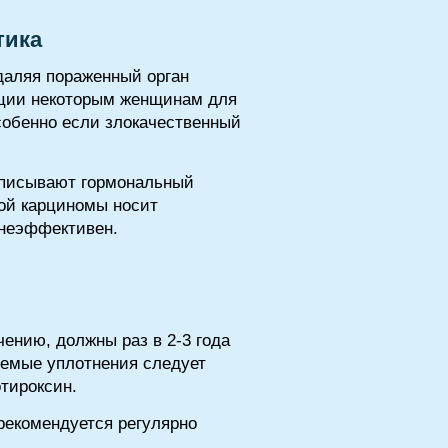
тика
даляя пораженный орган
ации некоторым женщинам для
собенно если злокачественный
ыписывают гормональный
кой карциномы носит
 неэффективен.
ению, должны раз в 2-3 года
яемые уплотнения следует
тироксин.
рекомендуется регулярно