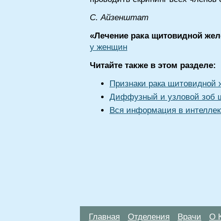
С. Айзенштат
«Лечение рака щитовидной жел
у женщин
Читайте также в этом разделе:
Признаки рака щитовидной 
Диффузный и узловой зоб 
Вся информация в интеллек
Главная
Отделения
Врачи
О 