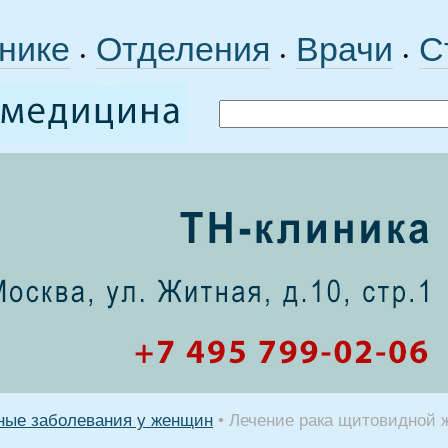
нике
Отделения
Врачи
С
•
•
•
ные заболевания у женщин
•
Лечение рака щитовидной ж