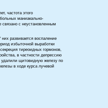
т, частота этого
т больных маниакально-
е связано с неустановленным
 них развивается воспаление
период избыточной выработки
 секреция тиреоидных гормонов,
ройства, в частности депрессию
ым удалили щитовидную железу по
елезы в ходе курса лучевой