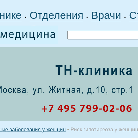
нике
Отделения
Врачи
С
•
•
•
ные заболевания у женщин
•
Риск гипотиреоза у женщин