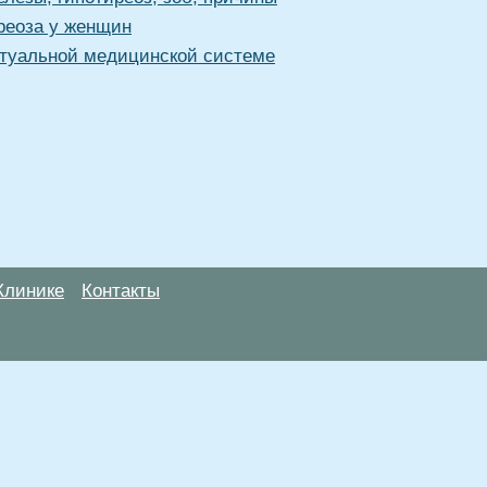
реоза у женщин
туальной медицинской системе
Клинике
Контакты
анице, носят информационный характер и не являются публичной
х рекомендаций. ООО «ТН-Клиника» не несёт ответственности за в
 информации, размещенной на данной странице.