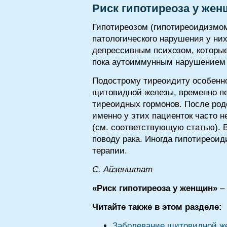
Риск гипотиреоза у же
Гипотиреозом (гипотиреоидизмом
патологического нарушения у них
депрессивным психозом, которые
пока аутоиммунным нарушением
Подострому тиреоидиту особенно
щитовидной железы, временно пе
тиреоидных гормонов. После род
именно у этих пациенток часто 
(см. соответствующую статью). 
поводу рака. Иногда гипотиреои
терапии.
С. Айзенштат
«Риск гипотиреоза у женщин»
– 
Читайте также в этом разделе:
Заболевание щитовидной же