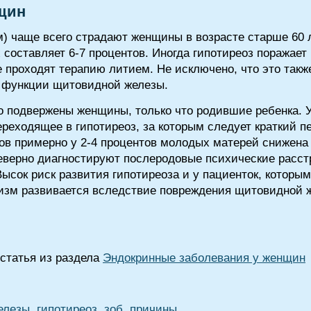
нщин
) чаще всего страдают женщины в возрасте старше 60 ле
 составляет 6-7 процентов. Иногда гипотиреоз поражае
 проходят терапию литием. Не исключено, что это такж
 функции щитовидной железы.
 подвержены женщины, только что родившие ребенка. У
реходящее в гипотиреоз, за которым следует краткий 
ов примерно у 2-4 процентов молодых матерей снижена
неверно диагностируют послеродовые психические расст
Высок риск развития гипотиреоза и у пациенток, котор
дизм развивается вследствие повреждения щитовидной ж
статья из раздела
Эндокринные заболевания у женщин
лезы, гипотиреоз, зоб, причины