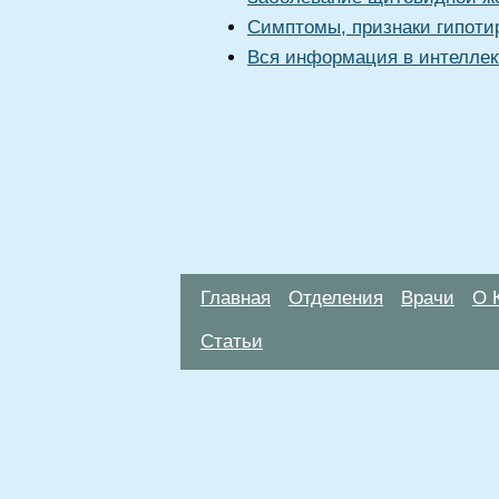
Симптомы, признаки гипоти
Вся информация в интеллек
Главная
Отделения
Врачи
О 
Статьи
Материалы, размещенные на данной стр
использовать их в качестве медицински
возникшие в результате использования