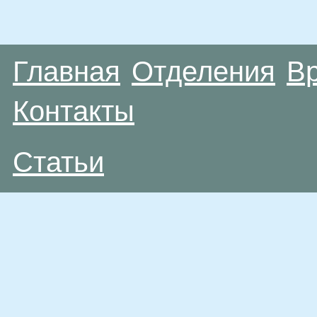
Главная
Отделения
В
Контакты
Статьи
Материалы, размещенные на данной странице
публичной офертой. Посетители сайта не дол
рекомендаций. ООО «ТН-Клиника» не несёт о
возникшие в результате использования инфо