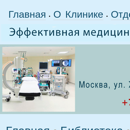
Главная
О Клинике
Отд
•
•