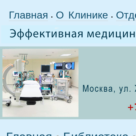
Главная
О Клинике
Отд
•
•