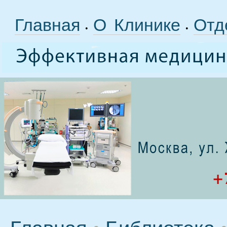
Главная
О Клинике
Отд
•
•