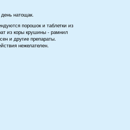
 день натощак.
ендуются порошок и таблетки из
рат из коры крушины - рамнил
аксен и другие препараты.
ействия нежелателен.