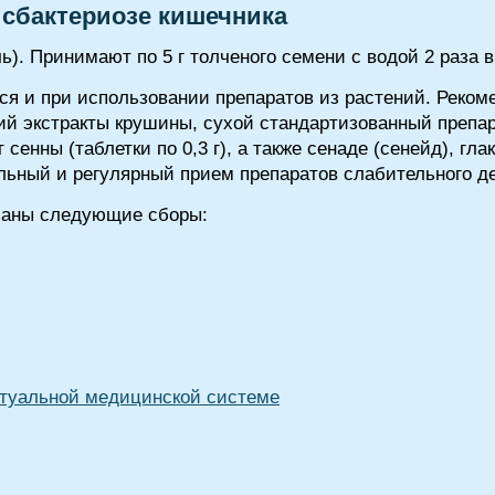
исбактериозе кишечника
ь). Принимают по 5 г толченого семени с водой 2 раза в
я и при использовании препаратов из растений. Реком
идкий экстракты крушины, сухой стандартизованный препа
кт сенны (таблетки по 0,3 г), а также сенаде (сенейд), гл
льный и регулярный прием препаратов слабительного д
заны следующие сборы:
туальной медицинской системе