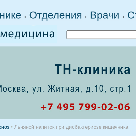
нике
Отделения
Врачи
С
•
•
•
риоз
•
Льняной напиток при дисбактериозе кишечника