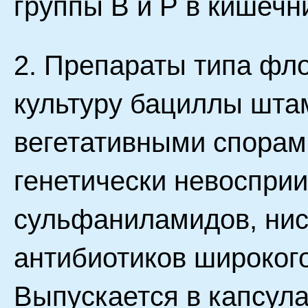
группы В и Р в кишечн
2. Препараты типа фл
культуру бациллы шта
вегетативными спорам
генетически невоспри
сульфаниламидов, нис
антибиотиков широкого
Выпускается в капсула