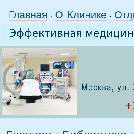
Главная
О Клинике
Отд
•
•