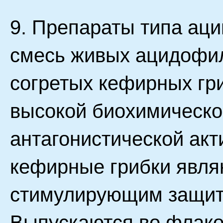
9. Препараты типа ац
смесь живых ацидофил
согретых кефирных гр
высокой биохимическо
антагонистической ак
кефирные грибки явл
стимулирующим защитн
Выпускаются во флакон