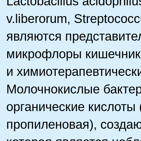
Lactobacillus acidophilu
v.liberorum, Streptococ
являются представите
микрофлоры кишечника
и химиотерапевтическ
Молочнокислые бактер
органические кислоты 
пропиленовая), создаю