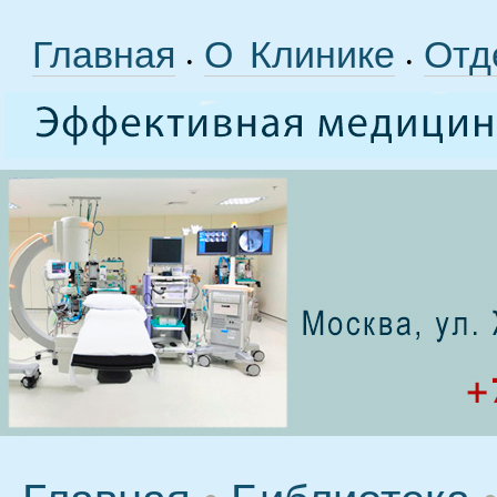
Главная
О Клинике
Отд
•
•